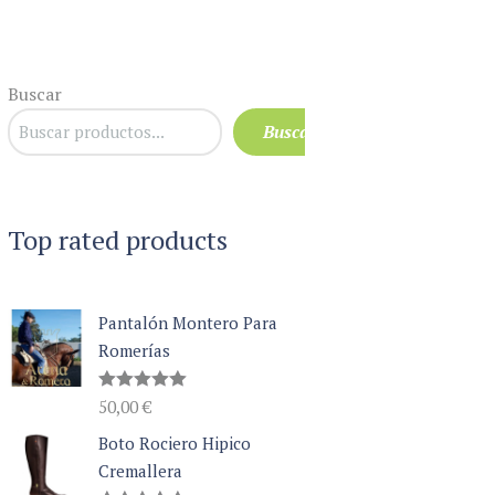
Buscar
Buscar
Top rated products
Pantalón Montero Para
Romerías
Valorado
50,00
€
con
5.00
de 5
Boto Rociero Hipico
Cremallera