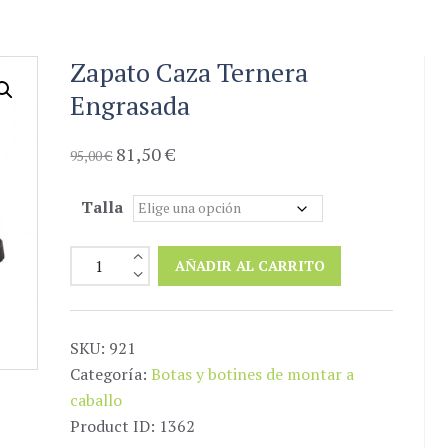
Zapato Caza Ternera
Engrasada
El
81,50
€
El
95,00
€
precio
precio
original
actual
Talla
era:
es:
95,00 €.
81,50 €.
Zapato
AÑADIR AL CARRITO
Caza
Ternera
Engrasada
SKU:
921
cantidad
Categoría:
Botas y botines de montar a
caballo
Product ID:
1362