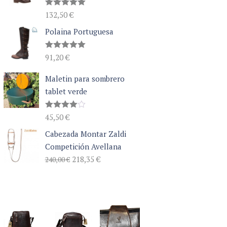
Valorado
132,50
€
con
5.00
de 5
Polaina Portuguesa
Valorado
91,20
€
con
5.00
de 5
Maletin para sombrero
tablet verde
Valorado
45,50
€
con
4.00
de 5
Cabezada Montar Zaldi
Competición Avellana
El
El
218,35
€
240,00
€
precio
precio
original
actual
era:
es:
240,00 €.
218,35 €.