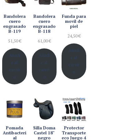
Bandolera
Bandolera
Funda para
cuero
cuero
movil de
engrasado
engrasado
piel
B-119
B-118
24,50
€
51,50
€
61,00
€
Añadi
Añadi
Añadi
r al
r al
r al
carrit
carrit
carrit
o
o
o
Pomada
Silla Doma
Protector
Antibacteri
Castel 18"
Transporte
al
negro
eco Juego 4