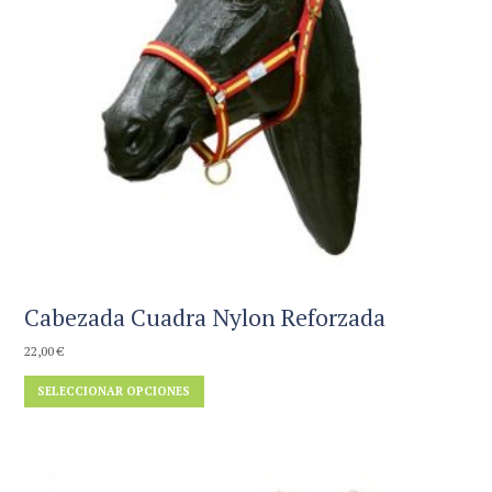
Cabezada Cuadra Nylon Reforzada
22,00
€
Este
SELECCIONAR OPCIONES
producto
tiene
múltiples
variantes.