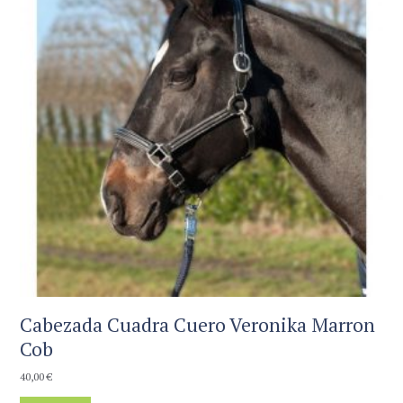
se
pueden
elegir
en
la
página
de
producto
Cabezada Cuadra Cuero Veronika Marron
Cob
40,00
€