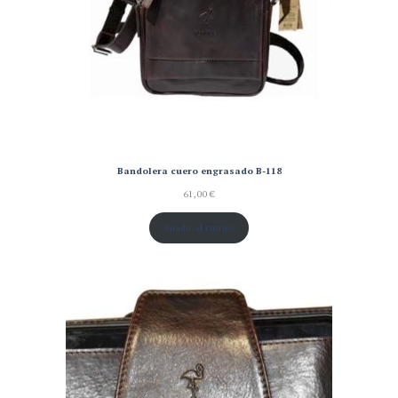
Bandolera cuero engrasado B-118
61,00
€
Añadir al carrito