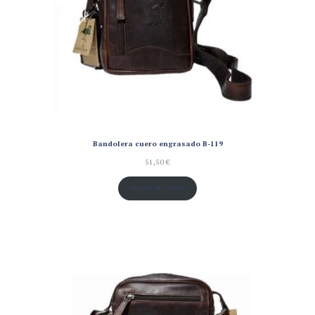
Bandolera cuero engrasado B-119
51,50
€
Añadir al carrito