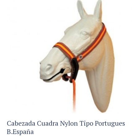
Las
opciones
se
pueden
elegir
en
la
página
de
producto
Cabezada Cuadra Nylon Tipo Portugues
B.España