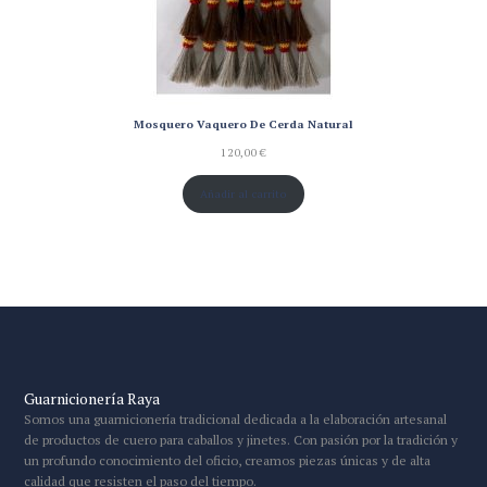
Mosquero Vaquero De Cerda Natural
120,00
€
Añadir al carrito
Guarnicionería Raya
Somos una guarnicionería tradicional dedicada a la elaboración artesanal
de productos de cuero para caballos y jinetes. Con pasión por la tradición y
un profundo conocimiento del oficio, creamos piezas únicas y de alta
calidad que resisten el paso del tiempo.