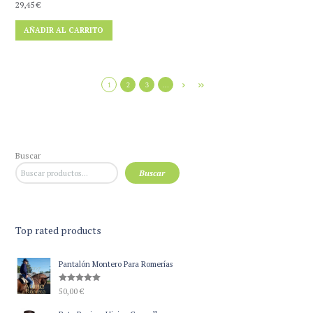
29,45
€
AÑADIR AL CARRITO
1
2
3
…
Buscar
Buscar
Top rated products
Pantalón Montero Para Romerías
Valorado
50,00
€
con
5.00
de 5