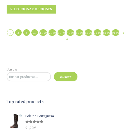
Este
SELECCIONAR OPCIONES
producto
tiene
múltiples
variantes.
1
2
3
…
11-20
21-30
31-40
41-50
51-60
61-70
71-80
81-90
91-96
Las
opciones
se
pueden
elegir
Buscar
en
Buscar
la
página
de
producto
Top rated products
Polaina Portuguesa
Valorado
91,20
€
con
5.00
de 5