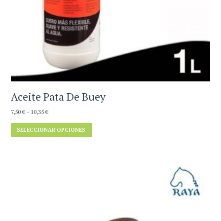
Aceite Pata De Buey
Rango
7,50
€
-
10,35
€
de
Este
SELECCIONAR OPCIONES
precios:
producto
desde
tiene
7,50 €
múltiples
hasta
variantes.
10,35 €
Las
opciones
se
pueden
elegir