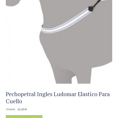
Pechopetral Ingles Ludomar Elastico Para
Cuello
El
El
57,60
€
42,00
€
precio
precio