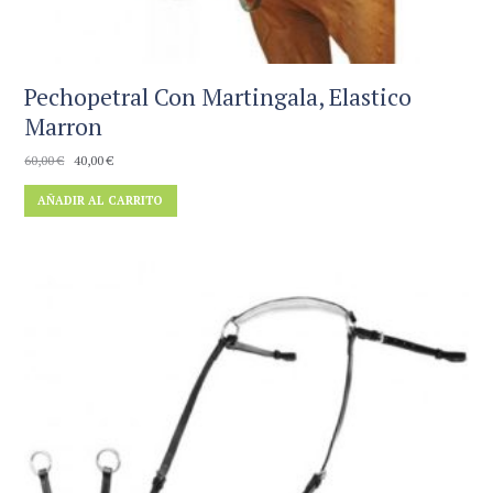
Pechopetral Con Martingala, Elastico
Marron
El
El
60,00
€
40,00
€
precio
precio
AÑADIR AL CARRITO
original
actual
era:
es:
60,00 €.
40,00 €.