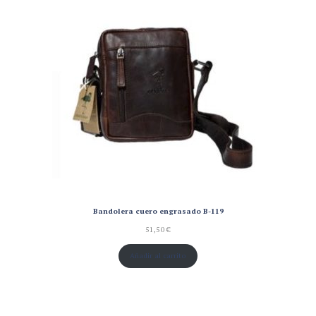
Bandolera cuero engrasado B-119
51,50
€
Añadir al carrito