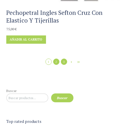
Pechopetral Ingles Sefton Cruz Con
Elastico Y Tijerillas
75,00
€
AÑADIR AL CARRITO
1
2
3
Buscar
Buscar
Top rated products