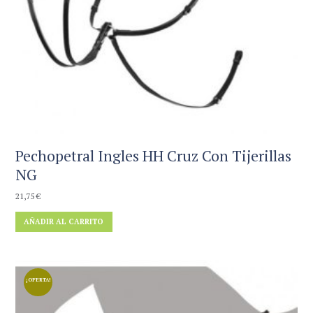
Pechopetral Ingles HH Cruz Con Tijerillas
NG
21,75
€
AÑADIR AL CARRITO
¡OFERTA!