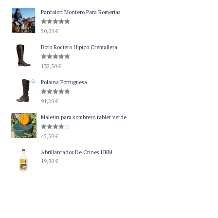
Pantalón Montero Para Romerías
Valorado
50,00
€
con
5.00
de 5
Boto Rociero Hipico Cremallera
Valorado
132,50
€
con
5.00
de 5
Polaina Portuguesa
Valorado
91,20
€
con
5.00
de 5
Maletin para sombrero tablet verde
Valorado
45,50
€
con
4.00
de 5
Abrillantador De Crines HKM
19,90
€