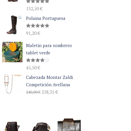
Valorado
132,50
€
con
5.00
de 5
Polaina Portuguesa
Valorado
91,20
€
con
5.00
de 5
Maletin para sombrero
tablet verde
Valorado
45,50
€
con
4.00
de 5
Cabezada Montar Zaldi
Competición Avellana
El
El
218,35
€
240,00
€
precio
precio
original
actual
era:
es:
240,00 €.
218,35 €.