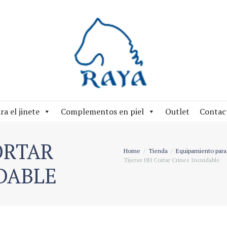
ra el jinete
Complementos en piel
Outlet
Contac
ORTAR
Home
Tienda
Equipamiento para 
Tijeras HH Cortar Crines Inoxidable
DABLE