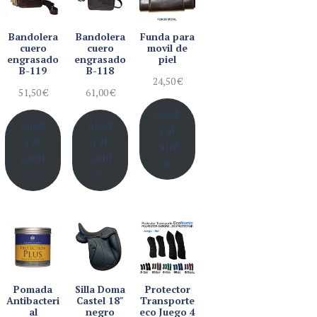
Bandolera
Bandolera
Funda para
cuero
cuero
movil de
engrasado
engrasado
piel
B-119
B-118
24,50
€
51,50
€
61,00
€
Añadi
Añadi
Añadi
r al
r al
r al
carrit
carrit
carrit
o
o
o
Pomada
Silla Doma
Protector
Antibacteri
Castel 18"
Transporte
al
negro
eco Juego 4