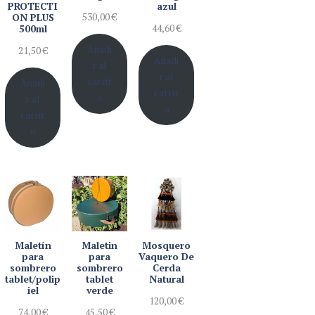
PROTECTI
azul
530,00
€
ON PLUS
44,60
€
500ml
Añadi
21,50
€
Añadi
r al
r al
carrit
Añadi
carrit
o
r al
o
carrit
o
Maletín
Maletin
Mosquero
para
para
Vaquero De
sombrero
sombrero
Cerda
tablet/polip
tablet
Natural
iel
verde
120,00
€
74,00
€
45,50
€