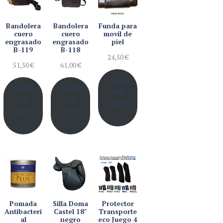
Bandolera
Bandolera
Funda para
cuero
cuero
movil de
engrasado
engrasado
piel
B-119
B-118
24,50
€
51,50
€
61,00
€
Añadi
Añadi
Añadi
r al
r al
r al
carrit
carrit
carrit
o
o
o
Pomada
Silla Doma
Protector
Antibacteri
Castel 18"
Transporte
al
negro
eco Juego 4