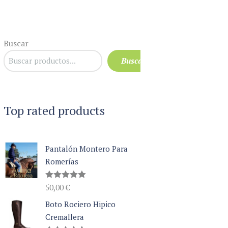
Buscar
Buscar
Top rated products
Pantalón Montero Para
Romerías
Valorado
50,00
€
con
5.00
de 5
Boto Rociero Hipico
Cremallera