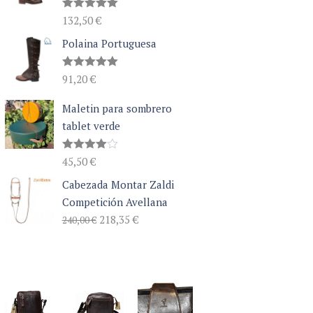
Valorado
132,50
€
con
5.00
de 5
Polaina Portuguesa
Valorado
91,20
€
con
5.00
de 5
Maletin para sombrero
tablet verde
Valorado
45,50
€
con
4.00
de 5
Cabezada Montar Zaldi
Competición Avellana
El
El
218,35
€
240,00
€
precio
precio
original
actual
era:
es:
240,00 €.
218,35 €.