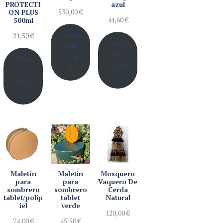
PROTECTI
azul
530,00
€
ON PLUS
44,60
€
500ml
Añadi
21,50
€
Añadi
r al
r al
carrit
Añadi
carrit
o
r al
o
carrit
o
Maletín
Maletin
Mosquero
para
para
Vaquero De
sombrero
sombrero
Cerda
tablet/polip
tablet
Natural
iel
verde
120,00
€
74,00
€
45,50
€