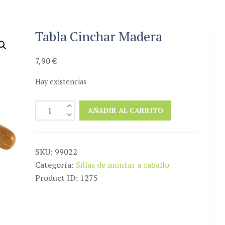
Tabla Cinchar Madera
7,90
€
Hay existencias
Tabla
AÑADIR AL CARRITO
Cinchar
Madera
cantidad
SKU:
99022
Categoría:
Sillas de montar a caballo
Product ID:
1275