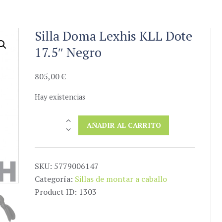
Silla Doma Lexhis KLL Dote
17.5″ Negro
805,00
€
Hay existencias
Silla
AÑADIR AL CARRITO
Doma
Lexhis
KLL
SKU:
5779006147
Dote
Categoría:
Sillas de montar a caballo
17.5"
Product ID:
1303
Negro
cantidad