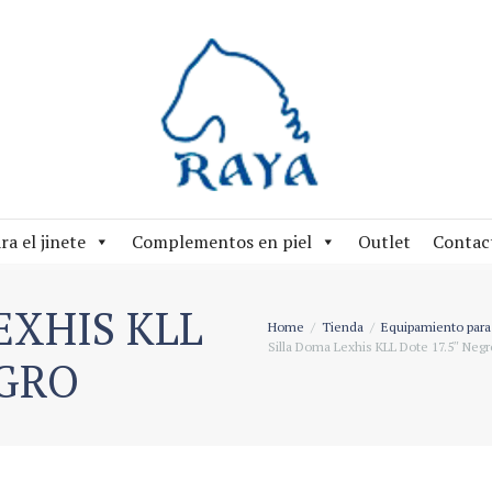
ra el jinete
Complementos en piel
Outlet
Contac
EXHIS KLL
Home
Tienda
Equipamiento para 
Silla Doma Lexhis KLL Dote 17.5″ Negr
EGRO