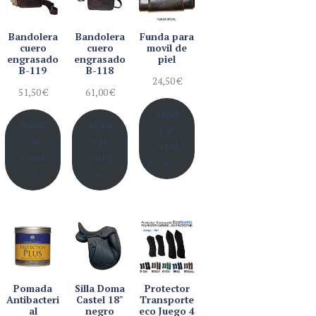
Bandolera
Bandolera
Funda para
cuero
cuero
movil de
engrasado
engrasado
piel
B-119
B-118
24,50
€
51,50
€
61,00
€
Añadi
Añadi
Añadi
r al
r al
r al
carrit
carrit
carrit
o
o
o
Pomada
Silla Doma
Protector
Antibacteri
Castel 18"
Transporte
al
negro
eco Juego 4