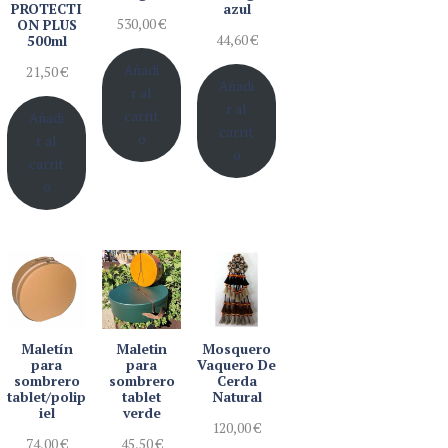
PROTECTI
azul
530,00
€
ON PLUS
44,60
€
500ml
Añadi
21,50
€
Añadi
r al
r al
carrit
Añadi
carrit
o
r al
o
carrit
o
Maletín
Maletin
Mosquero
para
para
Vaquero De
sombrero
sombrero
Cerda
tablet/polip
tablet
Natural
iel
verde
120,00
€
74,00
€
45,50
€