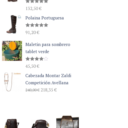
Valorado
132,50
€
con
5.00
de 5
Polaina Portuguesa
Valorado
91,20
€
con
5.00
de 5
Maletin para sombrero
tablet verde
Valorado
45,50
€
con
4.00
de 5
Cabezada Montar Zaldi
Competición Avellana
El
El
218,35
€
240,00
€
precio
precio
original
actual
era:
es:
240,00 €.
218,35 €.