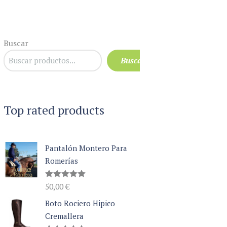
Buscar
Buscar
Top rated products
Pantalón Montero Para
Romerías
Valorado
50,00
€
con
5.00
de 5
Boto Rociero Hipico
Cremallera