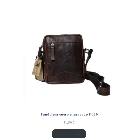
Bandolera cuero engrasado B-119
51,50
€
Añadir al carrito