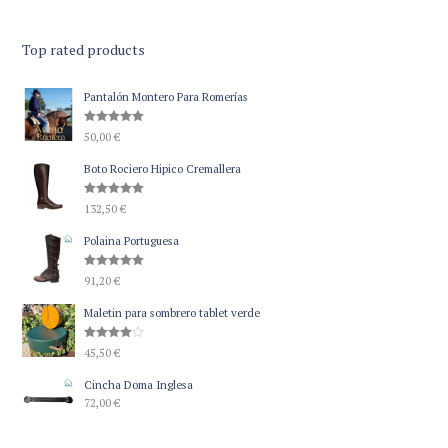
Top rated products
Pantalón Montero Para Romerías
Valorado
50,00
€
con
5.00
de 5
Boto Rociero Hipico Cremallera
Valorado
132,50
€
con
5.00
de 5
Polaina Portuguesa
Valorado
91,20
€
con
5.00
de 5
Maletin para sombrero tablet verde
Valorado
45,50
€
con
4.00
de 5
Cincha Doma Inglesa
72,00
€