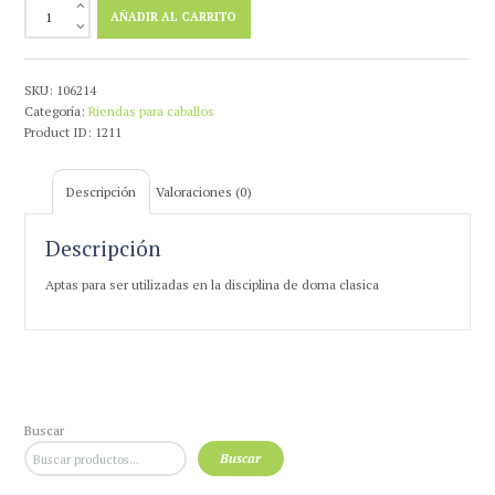
Riendas
AÑADIR AL CARRITO
Lexhis
Cuero
Con
Goma
SKU:
106214
Interior
Categoría:
Riendas para caballos
cantidad
Product ID:
1211
Descripción
Valoraciones (0)
Descripción
Aptas para ser utilizadas en la disciplina de doma clasica
Buscar
Buscar