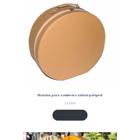
Maletín para sombrero tablet/polipiel
74,00
€
Añadir al carrito