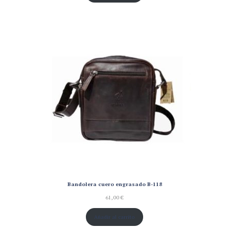
Bandolera cuero engrasado B-118
61,00
€
Añadir al carrito