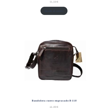
51,50
€
Añadir al carrito
Bandolera cuero engrasado B-118
61,00
€