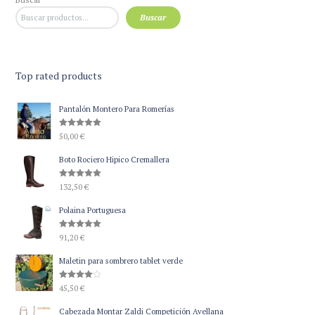
Buscar
Top rated products
Pantalón Montero Para Romerías
Valorado
50,00
€
con
5.00
de 5
Boto Rociero Hipico Cremallera
Valorado
132,50
€
con
5.00
de 5
Polaina Portuguesa
Valorado
91,20
€
con
5.00
de 5
Maletin para sombrero tablet verde
Valorado
45,50
€
con
4.00
de 5
Cabezada Montar Zaldi Competición Avellana