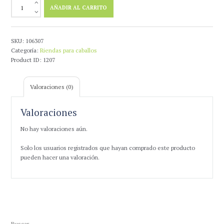
Riendas
AÑADIR AL CARRITO
Alemanas
Cuero
Lexhis
cantidad
SKU:
106307
Categoría:
Riendas para caballos
Product ID:
1207
Valoraciones (0)
Valoraciones
No hay valoraciones aún.
Solo los usuarios registrados que hayan comprado este producto
pueden hacer una valoración.
Buscar