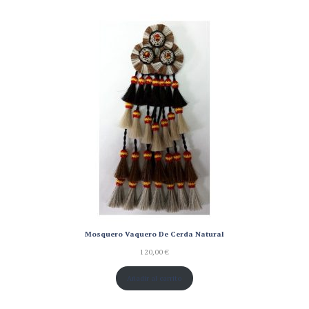
base a
valoración
de un
cliente
Mosquero Vaquero De Cerda Natural
120,00
€
Añadir al carrito