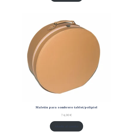
Maletín para sombrero tablet/polipiel
74,00
€
Añadir al carrito