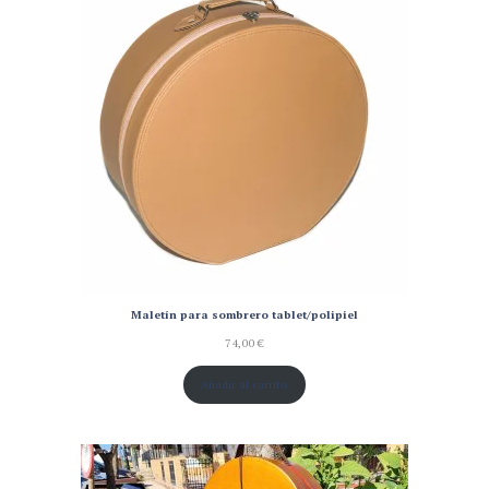
Maletín para sombrero tablet/polipiel
74,00
€
Añadir al carrito