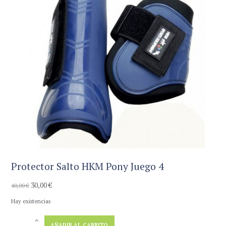
Protector Salto HKM Pony Juego 4
30,00
€
El
El
40,00
€
precio
precio
Hay existencias
original
actual
era:
es:
Protector
40,00 €.
30,00 €.
AÑADIR AL CARRITO