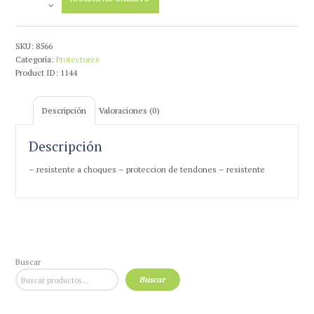
Salto
HKM
Pony
Juego
SKU:
8566
4
Categoría:
Protectores
cantidad
Product ID:
1144
Descripción
Valoraciones (0)
Descripción
– resistente a choques – proteccion de tendones – resistente
Buscar
Buscar