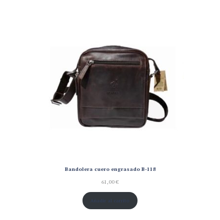
Bandolera cuero engrasado B-118
61,00
€
Añadir al carrito