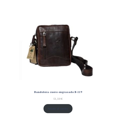
240,00 €.
218,35 €.
Bandolera cuero engrasado B-119
51,50
€
Añadir al carrito