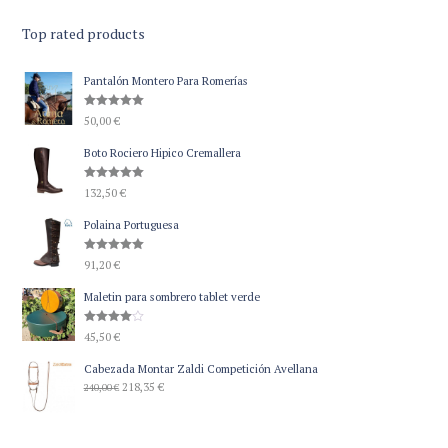
Top rated products
Pantalón Montero Para Romerías
Valorado
50,00
€
con
5.00
de 5
Boto Rociero Hipico Cremallera
Valorado
132,50
€
con
5.00
de 5
Polaina Portuguesa
Valorado
91,20
€
con
5.00
de 5
Maletin para sombrero tablet verde
Valorado
45,50
€
con
4.00
de 5
Cabezada Montar Zaldi Competición Avellana
El
El
218,35
€
240,00
€
precio
precio
original
actual
era:
es: