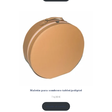
Maletín para sombrero tablet/polipiel
74,00
€
Añadir al carrito