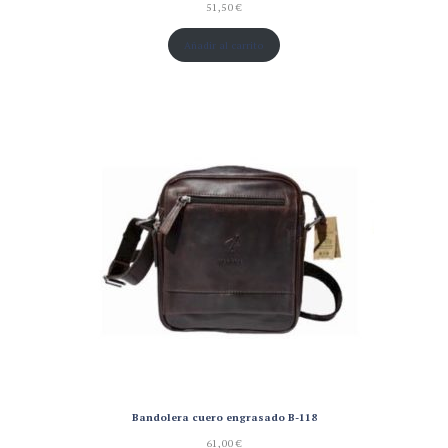
51,50
€
Añadir al carrito
Bandolera cuero engrasado B-118
61,00
€