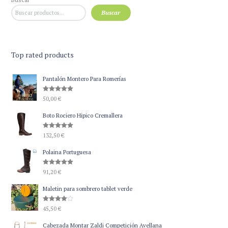
Buscar
Top rated products
Pantalón Montero Para Romerías
Valorado
50,00
€
con
5.00
de 5
Boto Rociero Hipico Cremallera
Valorado
132,50
€
con
5.00
de 5
Polaina Portuguesa
Valorado
91,20
€
con
5.00
de 5
Maletin para sombrero tablet verde
Valorado
45,50
€
con
4.00
de 5
Cabezada Montar Zaldi Competición Avellana