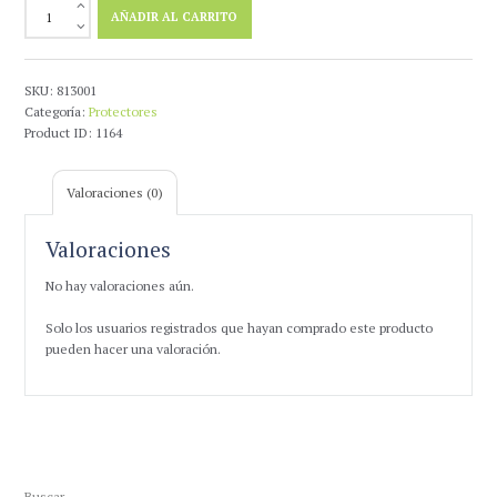
Protector
AÑADIR AL CARRITO
Anatomico
PVC
Delantero
cantidad
SKU:
813001
Categoría:
Protectores
Product ID:
1164
Valoraciones (0)
Valoraciones
No hay valoraciones aún.
Solo los usuarios registrados que hayan comprado este producto
pueden hacer una valoración.
Buscar