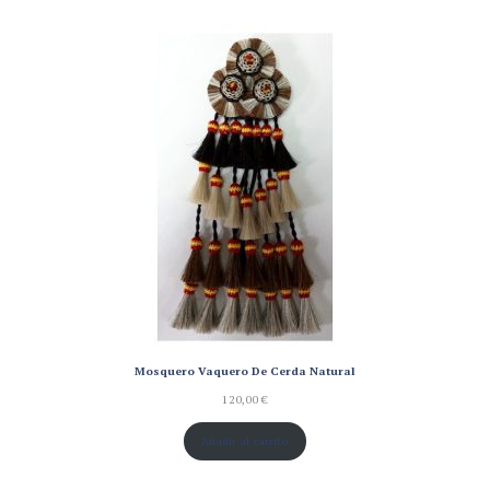
base a
valoración
de un
cliente
Mosquero Vaquero De Cerda Natural
120,00
€
Añadir al carrito