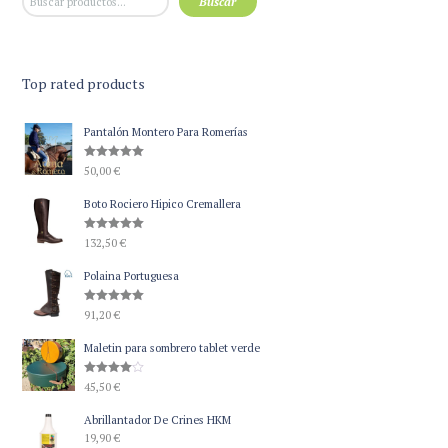
Buscar
Top rated products
Pantalón Montero Para Romerías
Valorado
50,00
€
con
5.00
de 5
Boto Rociero Hipico Cremallera
Valorado
132,50
€
con
5.00
de 5
Polaina Portuguesa
Valorado
91,20
€
con
5.00
de 5
Maletin para sombrero tablet verde
Valorado
45,50
€
con
4.00
de 5
Abrillantador De Crines HKM
19,90
€