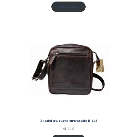
Añadir al carrito
Bandolera cuero engrasado B-118
61,00
€