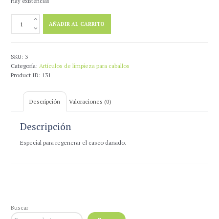
Hay existencias
Pomada
AÑADIR AL CARRITO
Para
Cascos
Cornucrescine
250
SKU:
3
g
Categoría:
Artículos de limpieza para caballos
cantidad
Product ID:
131
Descripción
Valoraciones (0)
Descripción
Especial para regenerar el casco dañado.
Buscar