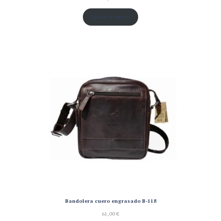
Añadir al carrito
Bandolera cuero engrasado B-118
61,00
€