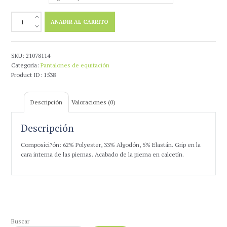
Pantalon
AÑADIR AL CARRITO
Unisex
Grip
Silicona
Osak
SKU:
21078114
cantidad
Categoría:
Pantalones de equitación
Product ID:
1538
Descripción
Valoraciones (0)
Descripción
Composici?ón: 62% Polyester, 33% Algodón, 5% Elastán. Grip en la
cara interna de las piernas. Acabado de la pierna en calcetín.
Buscar