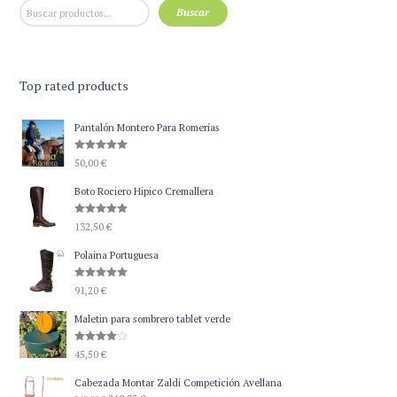
Buscar
Top rated products
Pantalón Montero Para Romerías
Valorado
50,00
€
con
5.00
de 5
Boto Rociero Hipico Cremallera
Valorado
132,50
€
con
5.00
de 5
Polaina Portuguesa
Valorado
91,20
€
con
5.00
de 5
Maletin para sombrero tablet verde
Valorado
45,50
€
con
4.00
de 5
Cabezada Montar Zaldi Competición Avellana