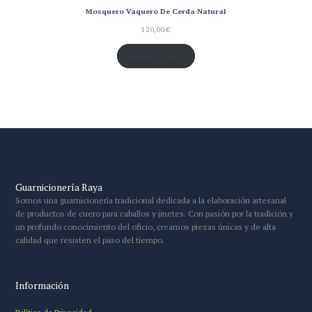
Mosquero Vaquero De Cerda Natural
120,00
€
Añadir al carrito
Guarnicionería Raya
Somos una guarnicionería tradicional dedicada a la elaboración artesanal
de productos de cuero para caballos y jinetes. Con pasión por la tradición y
un profundo conocimiento del oficio, creamos piezas únicas y de alta
calidad que resisten el paso del tiempo.
Información