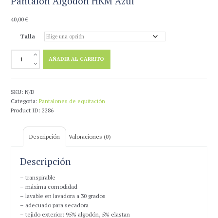
Pantalon Algodon HKM Azul
40,00
€
Talla
Pantalon
AÑADIR AL CARRITO
Algodon
HKM
Azul
cantidad
SKU:
N/D
Categoría:
Pantalones de equitación
Product ID:
2286
Descripción
Valoraciones (0)
Descripción
– transpirable
– máxima comodidad
– lavable en lavadora a 30 grados
– adecuado para secadora
– tejido exterior: 95% algodón, 5% elastan