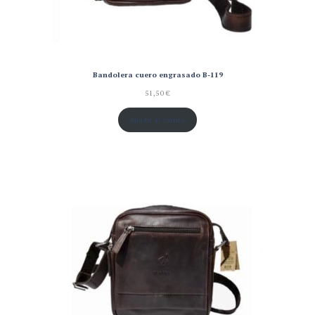
Bandolera cuero engrasado B-119
51,50
€
Añadir al carrito