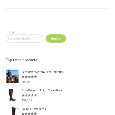
Buscar
Buscar
Top rated products
Pantalón Montero Para Romerías
Valorado
50,00
€
con
5.00
de 5
Boto Rociero Hipico Cremallera
Valorado
132,50
€
con
5.00
de 5
Polaina Portuguesa