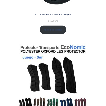
Silla Doma Castel 18" negro
530,00
€
Añadir al carrito