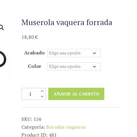
Muserola vaquera forrada
18,80
€
Acabado
Color
Muserola
AÑADIR AL CARRITO
vaquera
forrada
cantidad
SKU:
156
Categoría:
Bocados vaqueros
Product ID:
481