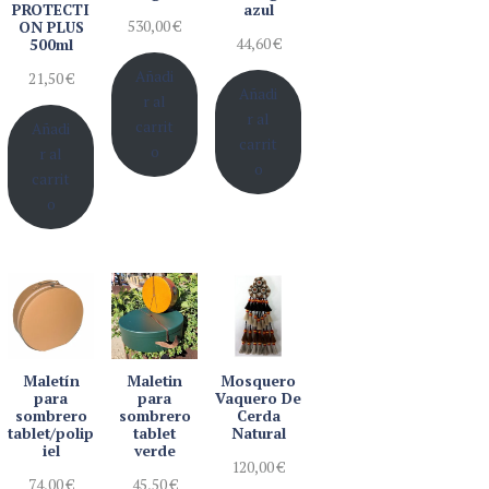
PROTECTI
azul
530,00
€
ON PLUS
44,60
€
500ml
Añadi
21,50
€
Añadi
r al
r al
carrit
Añadi
carrit
o
r al
o
carrit
o
Maletín
Maletin
Mosquero
para
para
Vaquero De
sombrero
sombrero
Cerda
tablet/polip
tablet
Natural
iel
verde
120,00
€
74,00
€
45,50
€