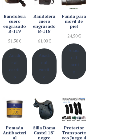
Bandolera
Bandolera
Funda para
cuero
cuero
movil de
engrasado
engrasado
piel
B-119
B-118
24,50
€
51,50
€
61,00
€
Añadi
Añadi
Añadi
r al
r al
r al
carrit
carrit
carrit
o
o
o
Pomada
Silla Doma
Protector
Antibacteri
Castel 18"
Transporte
al
negro
eco Juego 4