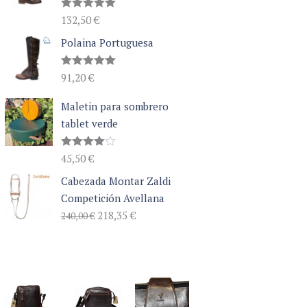
Valorado
132,50
€
con
5.00
de 5
Polaina Portuguesa
Valorado
91,20
€
con
5.00
de 5
Maletin para sombrero
tablet verde
Valorado
45,50
€
con
4.00
de 5
Cabezada Montar Zaldi
Competición Avellana
El
El
218,35
€
240,00
€
precio
precio
original
actual
era:
es:
240,00 €.
218,35 €.