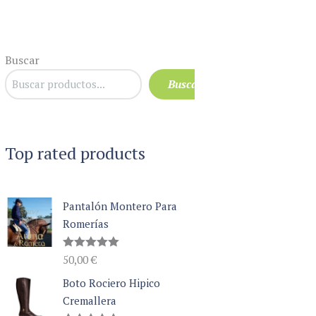
Buscar
Buscar
Top rated products
Pantalón Montero Para
Romerías
Valorado
50,00
€
con
5.00
de 5
Boto Rociero Hipico
Cremallera