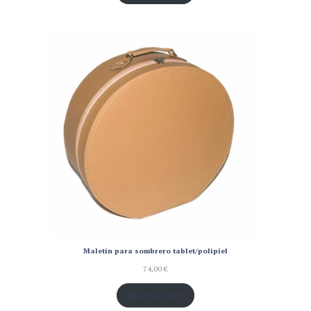
Maletín para sombrero tablet/polipiel
74,00
€
Añadir al carrito