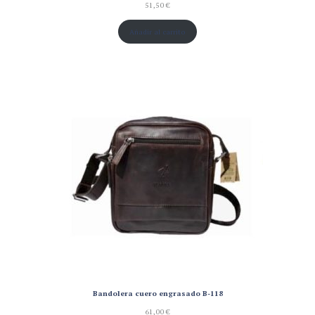
51,50
€
Añadir al carrito
Bandolera cuero engrasado B-118
61,00
€