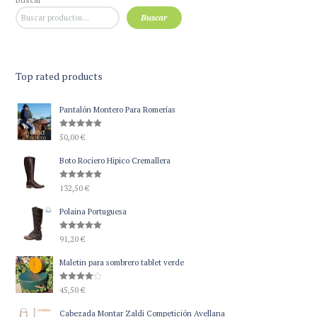
Buscar
Top rated products
Pantalón Montero Para Romerías
Valorado
50,00
€
con
5.00
de 5
Boto Rociero Hipico Cremallera
Valorado
132,50
€
con
5.00
de 5
Polaina Portuguesa
Valorado
91,20
€
con
5.00
de 5
Maletin para sombrero tablet verde
Valorado
45,50
€
con
4.00
de 5
Cabezada Montar Zaldi Competición Avellana