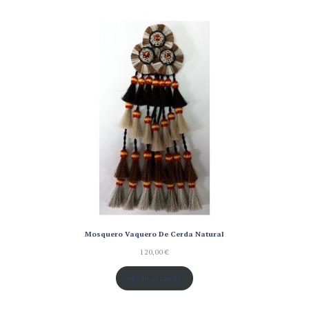
base a
valoración
de un
cliente
Mosquero Vaquero De Cerda Natural
120,00
€
Añadir al carrito