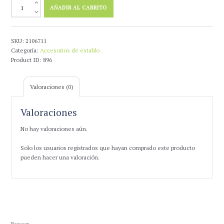
Mosqueton
1,70 €
AÑADIR AL CARRITO
Bombero
hasta
Galvanizado
2,70 €
cantidad
SKU:
2106711
Categoría:
Accesorios de establo
Product ID:
896
Valoraciones (0)
Valoraciones
No hay valoraciones aún.
Solo los usuarios registrados que hayan comprado este producto
pueden hacer una valoración.
Buscar