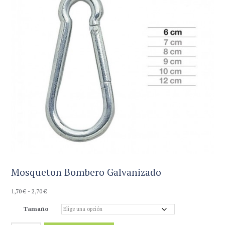
Mosqueton Bombero Galvanizado
Rango
1,70
€
-
2,70
€
de
Tamaño
precios:
desde