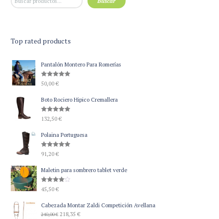
Buscar
Top rated products
Pantalón Montero Para Romerías
Valorado
50,00
€
con
5.00
de 5
Boto Rociero Hipico Cremallera
Valorado
132,50
€
con
5.00
de 5
Polaina Portuguesa
Valorado
91,20
€
con
5.00
de 5
Maletin para sombrero tablet verde
Valorado
45,50
€
con
4.00
de 5
Cabezada Montar Zaldi Competición Avellana
El
El
218,35
€
240,00
€