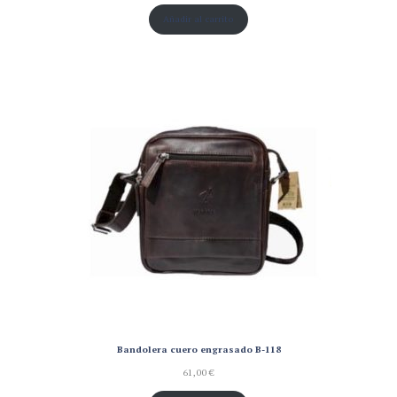
Añadir al carrito
Bandolera cuero engrasado B-118
61,00
€