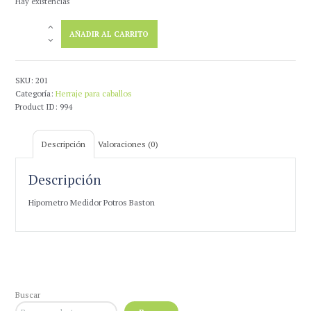
Hay existencias
Hipometro
AÑADIR AL CARRITO
Medidor
Potros
Baston
cantidad
SKU:
201
Categoría:
Herraje para caballos
Product ID:
994
Descripción
Valoraciones (0)
Descripción
Hipometro Medidor Potros Baston
Buscar