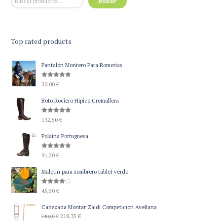
Buscar
Top rated products
Pantalón Montero Para Romerías
Valorado
50,00
€
con
5.00
de 5
Boto Rociero Hipico Cremallera
Valorado
132,50
€
con
5.00
de 5
Polaina Portuguesa
Valorado
91,20
€
con
5.00
de 5
Maletin para sombrero tablet verde
Valorado
45,50
€
con
4.00
de 5
Cabezada Montar Zaldi Competición Avellana
El
El
218,35
€
240,00
€