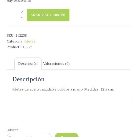
Hay existencias
Filete
AÑADIR AL CARRITO
flauta
partido
12.5
cm
SKU:
102238
cantidad
Categoría:
Filetes
Product ID:
557
Descripción
Valoraciones (0)
Descripción
Filetes de acero inoxidable pulidos a mano. Medidas: 12,5 cm.
Buscar