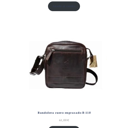
Añadir al carrito
Bandolera cuero engrasado B-118
61,00
€