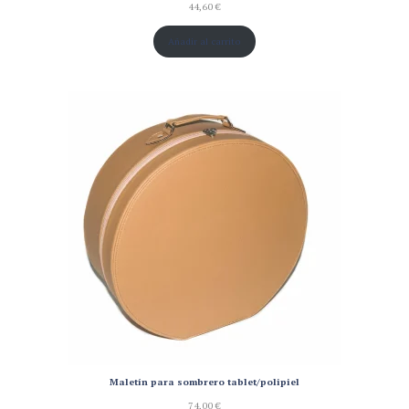
44,60
€
Añadir al carrito
Maletín para sombrero tablet/polipiel
74,00
€