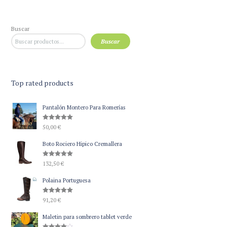
Buscar
Buscar
Top rated products
Pantalón Montero Para Romerías
Valorado
50,00
€
con
5.00
de 5
Boto Rociero Hipico Cremallera
Valorado
132,50
€
con
5.00
de 5
Polaina Portuguesa
Valorado
91,20
€
con
5.00
de 5
Maletin para sombrero tablet verde