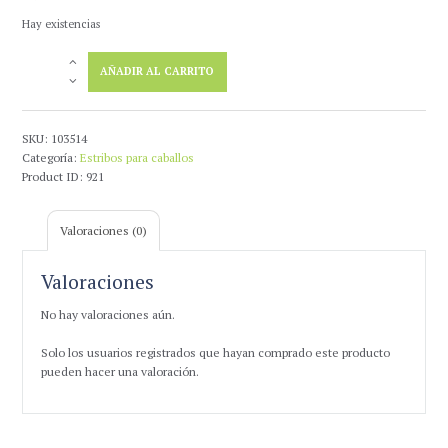
Hay existencias
Estribo
AÑADIR AL CARRITO
Ingles
Sefton
Compacto
Aluminio
SKU:
103514
Con
Categoría:
Estribos para caballos
Taco
Product ID:
921
(PAR)
cantidad
Valoraciones (0)
Valoraciones
No hay valoraciones aún.
Solo los usuarios registrados que hayan comprado este producto
pueden hacer una valoración.