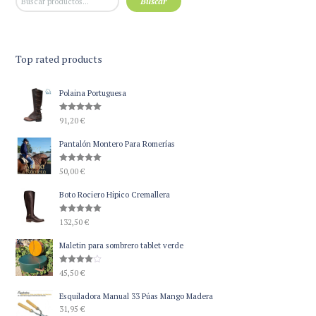
Buscar
Top rated products
Polaina Portuguesa
Valorado
91,20
€
con
5.00
de 5
Pantalón Montero Para Romerías
Valorado
50,00
€
con
5.00
de 5
Boto Rociero Hipico Cremallera
Valorado
132,50
€
con
5.00
de 5
Maletin para sombrero tablet verde
Valorado
45,50
€
con
4.00
de 5
Esquiladora Manual 33 Púas Mango Madera
31,95
€