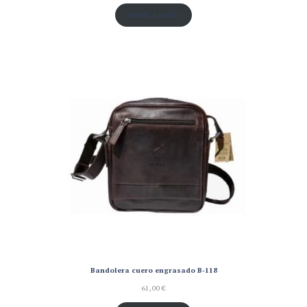
Añadir al carrito
Bandolera cuero engrasado B-118
61,00
€