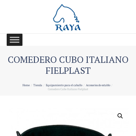
COMEDERO CUBO ITALIANO
FIELPLAST
Home
Tienda
Equipamiento para el caballo
Accesorios de establo
Comedero Cubo Italiano Fielplast