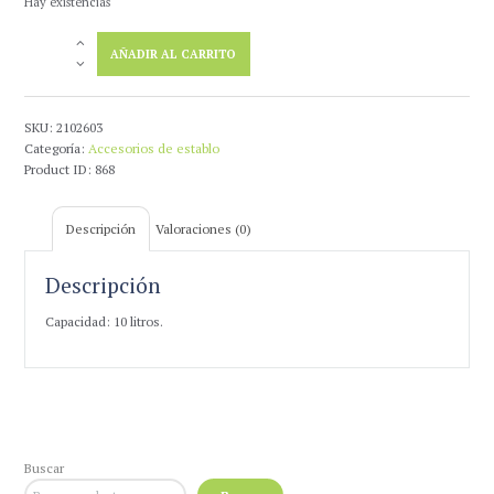
Hay existencias
Comedero
AÑADIR AL CARRITO
Cubo
Italiano
Fielplast
cantidad
SKU:
2102603
Categoría:
Accesorios de establo
Product ID:
868
Descripción
Valoraciones (0)
Descripción
Capacidad: 10 litros.
Buscar