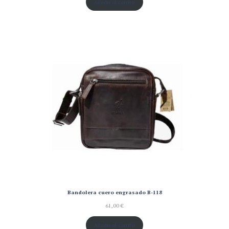
Añadir al carrito
Bandolera cuero engrasado B-118
61,00
€
Añadir al carrito