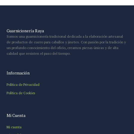
Guarnicionería Raya
Somos una guarnicionería tradicional dedicada a la elaboración artesanal
de productos de cuero para caballos y jinetes. Con pasión por la tradición y
un profundo conocimiento del oficio, creamos piezas únicas y de alta
calidad que resisten el paso del tiempo.
Información
Política de Privacidad
Política de Cookies
Mi Cuenta
Mi cuenta