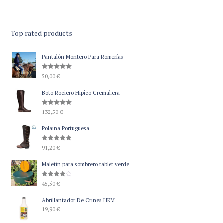
Top rated products
Pantalón Montero Para Romerías
Valorado
50,00
€
con
5.00
de 5
Boto Rociero Hipico Cremallera
Valorado
132,50
€
con
5.00
de 5
Polaina Portuguesa
Valorado
91,20
€
con
5.00
de 5
Maletin para sombrero tablet verde
Valorado
45,50
€
con
4.00
de 5
Abrillantador De Crines HKM
19,90
€