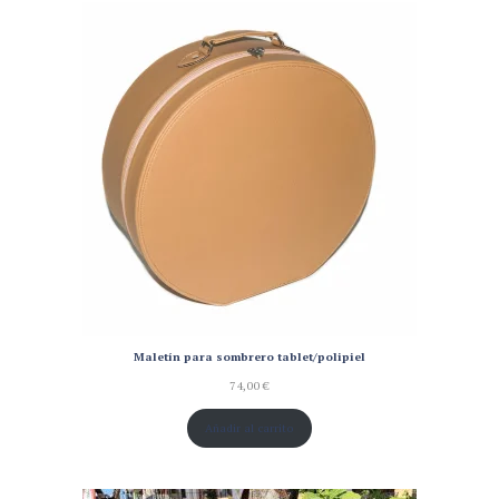
Maletín para sombrero tablet/polipiel
74,00
€
Añadir al carrito