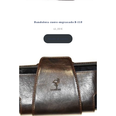
Bandolera cuero engrasado B-118
61,00
€
Añadir al carrito