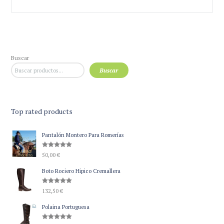
Buscar
Buscar
Top rated products
Pantalón Montero Para Romerías
Valorado
50,00
€
con
5.00
de 5
Boto Rociero Hipico Cremallera
Valorado
132,50
€
con
5.00
de 5
Polaina Portuguesa