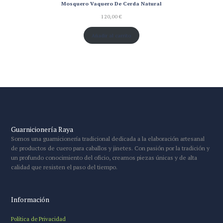
Mosquero Vaquero De Cerda Natural
120,00
€
Añadir al carrito
Guarnicionería Raya
Somos una guarnicionería tradicional dedicada a la elaboración artesanal
de productos de cuero para caballos y jinetes. Con pasión por la tradición y
un profundo conocimiento del oficio, creamos piezas únicas y de alta
calidad que resisten el paso del tiempo.
Información
Política de Privacidad