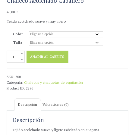
Chaleco Acolchado Caballero
40,00
€
Tejido acolchado suave y muy ligero
Color
Talla
Chaleco
AÑADIR AL CARRITO
Acolchado
Caballero
cantidad
SKU:
300
Categoría:
Chalecos y chaquetas de equitación
Product ID:
2276
Descripción
Valoraciones (0)
Descripción
Tejido acolchado suave y ligero Fabricado en eEspaña