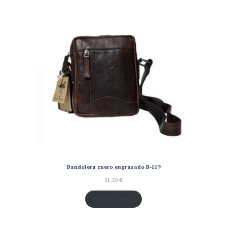
Bandolera cuero engrasado B-119
51,50
€
Añadir al carrito