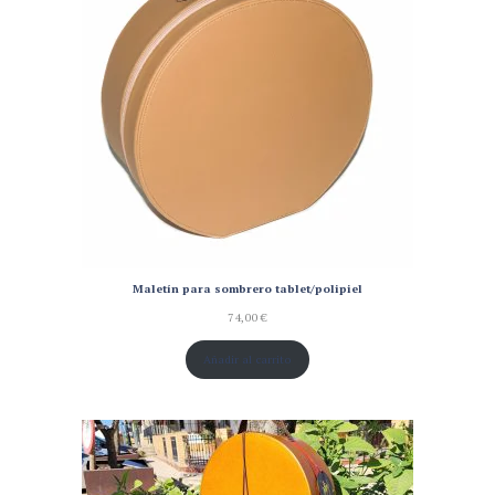
Maletín para sombrero tablet/polipiel
74,00
€
Añadir al carrito