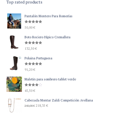
Top rated products
Pantalón Montero Para Romerías
Valorado
50,00
€
con
5.00
de 5
Boto Rociero Hipico Cremallera
Valorado
132,50
€
con
5.00
de 5
Polaina Portuguesa
Valorado
91,20
€
con
5.00
de 5
Maletin para sombrero tablet verde
Valorado
45,50
€
con
4.00
de 5
Cabezada Montar Zaldi Competición Avellana
El
El
218,35
€
240,00
€
precio
precio
original
actual
era:
es:
240,00 €.
218,35 €.