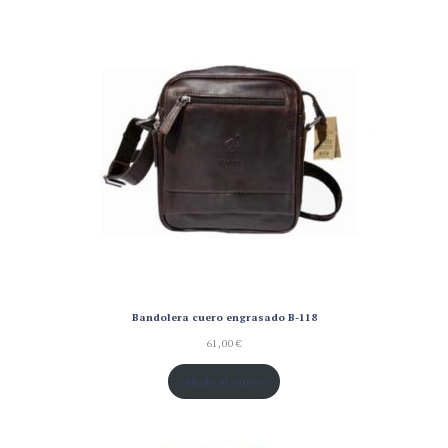
Bandolera cuero engrasado B-118
61,00
€
Añadir al carrito