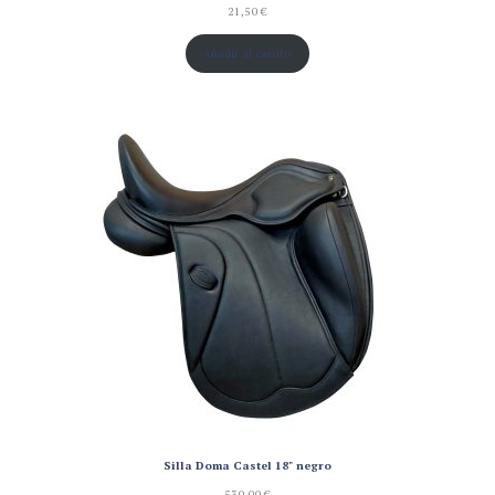
21,50
€
Añadir al carrito
Silla Doma Castel 18" negro
530,00
€