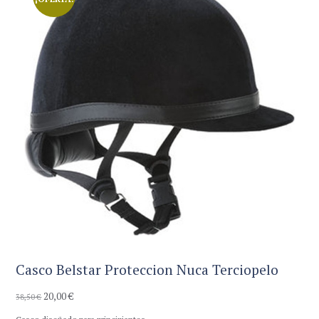
Casco Belstar Proteccion Nuca Terciopelo
20,00
€
El
El
38,50
€
precio
precio