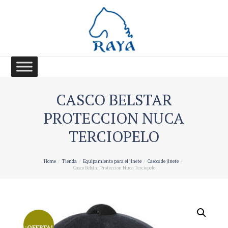
CASCO BELSTAR
PROTECCION NUCA
TERCIOPELO
Home
Tienda
Equipamiento para el jinete
Cascos de jinete
Casco Belstar Proteccion Nuca Terciopelo
¡OFERTA!