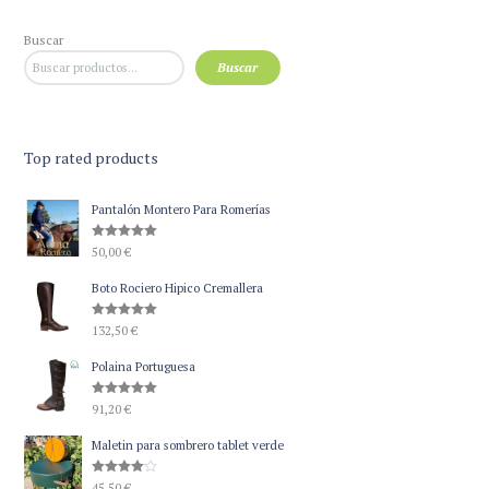
Buscar
Buscar
Top rated products
Pantalón Montero Para Romerías
Valorado
50,00
€
con
5.00
de 5
Boto Rociero Hipico Cremallera
Valorado
132,50
€
con
5.00
de 5
Polaina Portuguesa
Valorado
91,20
€
con
5.00
de 5
Maletin para sombrero tablet verde
Valorado
45,50
€