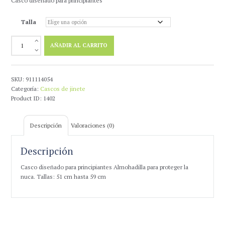
Casco diseñado para principiantes
original
actual
era:
es:
Talla
38,50 €.
20,00 €.
Casco
AÑADIR AL CARRITO
Belstar
Proteccion
Nuca
Terciopelo
SKU:
911114054
cantidad
Categoría:
Cascos de jinete
Product ID:
1402
Descripción
Valoraciones (0)
Descripción
Casco diseñado para principiantes Almohadilla para proteger la
nuca. Tallas: 51 cm hasta 59 cm