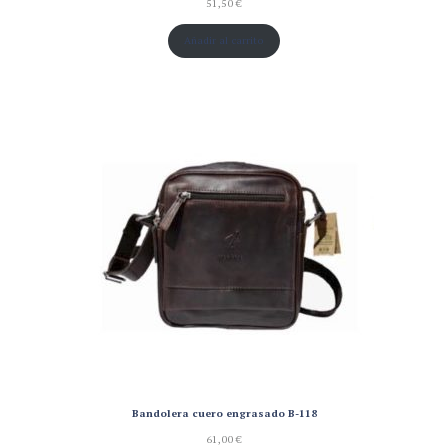
51,50
€
Añadir al carrito
Bandolera cuero engrasado B-118
61,00
€