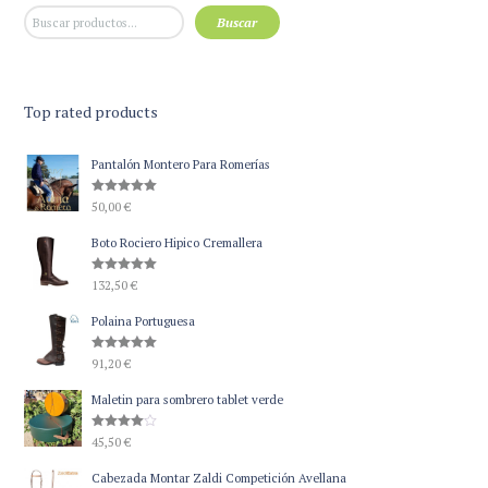
Buscar
Top rated products
Pantalón Montero Para Romerías
Valorado
50,00
€
con
5.00
de 5
Boto Rociero Hipico Cremallera
Valorado
132,50
€
con
5.00
de 5
Polaina Portuguesa
Valorado
91,20
€
con
5.00
de 5
Maletin para sombrero tablet verde
Valorado
45,50
€
con
4.00
de 5
Cabezada Montar Zaldi Competición Avellana