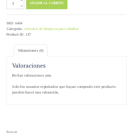
AÑADIR AL CARRITO
con
pelo
de
cabra
SKU:
6404
19
Categoría:
Artículos de limpieza para caballos
x
Product ID:
157
10
cm
Valoraciones (0)
cantidad
Valoraciones
No hay valoraciones aún.
Solo los usuarios registrados que hayan comprado este producto
pueden hacer una valoración.
Buscar