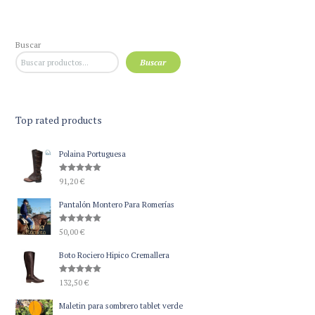
Buscar
Buscar
Top rated products
Polaina Portuguesa
Valorado
91,20
€
con
5.00
de 5
Pantalón Montero Para Romerías
Valorado
50,00
€
con
5.00
de 5
Boto Rociero Hipico Cremallera
Valorado
132,50
€
con
5.00
de 5
Maletin para sombrero tablet verde