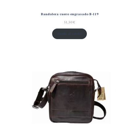
Bandolera cuero engrasado B-119
51,50
€
Añadir al carrito