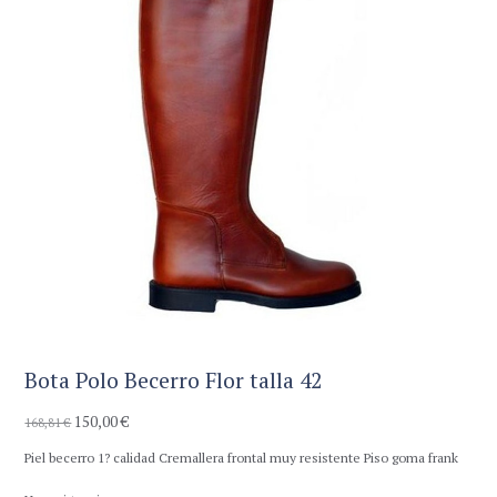
Bota Polo Becerro Flor talla 42
150,00
€
El
El
168,81
€
precio
precio
Piel becerro 1? calidad Cremallera frontal muy resistente Piso goma frank
original
actual
era:
es: