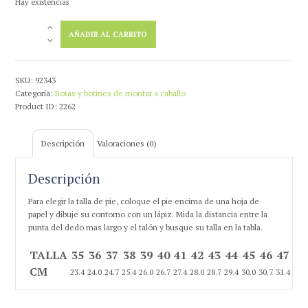
Hay existencias
168,81 €.
150,00 €.
Bota
AÑADIR AL CARRITO
Polo
Becerro
Flor
talla
SKU:
92343
42
Categoría:
Botas y botines de montar a caballo
cantidad
Product ID:
2262
Descripción
Valoraciones (0)
Descripción
Para elegir la talla de pie, coloque el pie encima de una hoja de
papel y dibuje su contorno con un lápiz. Mida la distancia entre la
punta del dedo mas largo y el talón y busque su talla en la tabla.
TALLA
35
36
37
38
39
40
41
42
43
44
45
46
47
CM
23.4
24.0
24.7
25.4
26.0
26.7
27.4
28.0
28.7
29.4
30.0
30.7
31.4