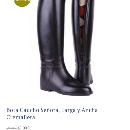
Bota Caucho Señora, Larga y Ancha
Cremallera
45,00
€
El
El
57,00
€