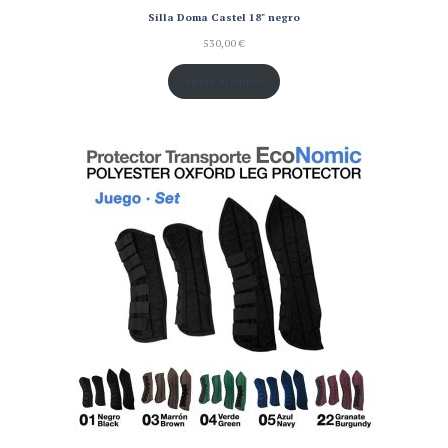
Silla Doma Castel 18" negro
530,00
€
Añadir al carrito