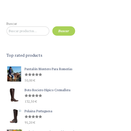
Buscar
Buscar
Top rated products
Pantalón Montero Para Romerías
Valorado
50,00
€
con
5.00
de 5
Boto Rociero Hipico Cremallera
Valorado
132,50
€
con
5.00
de 5
Polaina Portuguesa
Valorado
91,20
€
con
5.00
de 5