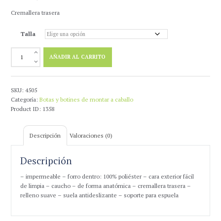
precio
precio
Cremallera trasera
original
actual
era:
es:
Talla
57,00 €.
45,00 €.
Bota
AÑADIR AL CARRITO
Caucho
Señora,
Larga
y
SKU:
4505
Ancha
Categoría:
Botas y botines de montar a caballo
Cremallera
Product ID:
1358
cantidad
Descripción
Valoraciones (0)
Descripción
– impermeable – forro dentro: 100% poliéster – cara exterior fácil
de limpia – caucho – de forma anatómica – cremallera trasera –
relleno suave – suela antideslizante – soporte para espuela