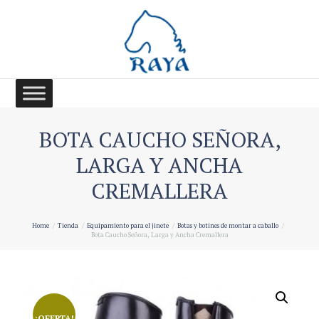
BOTA CAUCHO SEÑORA,
LARGA Y ANCHA
CREMALLERA
Home
Tienda
Equipamiento para el jinete
Botas y botines de montar a caballo
Bota Caucho Señora, Larga y Ancha Cremallera
¡OFERTA!