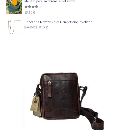
Maletin para sombrero tablet verde
Valorado
45,50
€
con
4.00
de 5
Cabezada Montar Zaldi Competición Avellana
El
El
218,35
€
240,00
€
precio
precio
original
actual
era:
es:
240,00 €.
218,35 €.