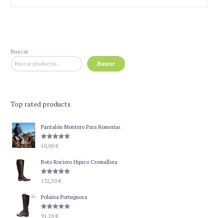
Buscar
Buscar
Top rated products
Pantalón Montero Para Romerías
Valorado
50,00
€
con
5.00
de 5
Boto Rociero Hipico Cremallera
Valorado
132,50
€
con
5.00
de 5
Polaina Portuguesa
Valorado
91,20
€