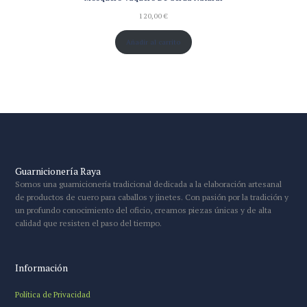
120,00
€
Añadir al carrito
Guarnicionería Raya
Somos una guarnicionería tradicional dedicada a la elaboración artesanal
de productos de cuero para caballos y jinetes. Con pasión por la tradición y
un profundo conocimiento del oficio, creamos piezas únicas y de alta
calidad que resisten el paso del tiempo.
Información
Política de Privacidad