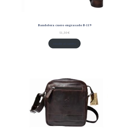
Bandolera cuero engrasado B-119
51,50
€
Añadir al carrito