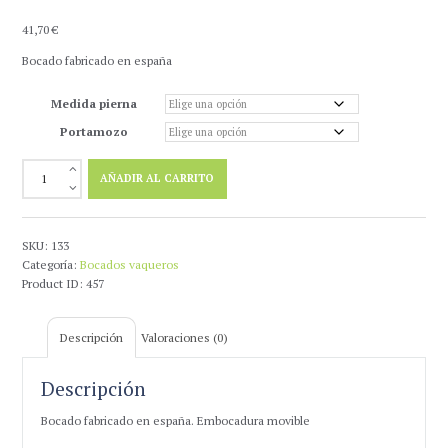
41,70
€
Bocado fabricado en españa
Medida pierna
Portamozo
Bocado
AÑADIR AL CARRITO
Vaquero
Embocadura
Asa
Caldera
SKU:
133
Mediana
Categoría:
Bocados vaqueros
Movible
Product ID:
457
Pavonado
cantidad
Descripción
Valoraciones (0)
Descripción
Bocado fabricado en españa. Embocadura movible