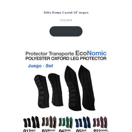
Silla Doma Castel 18" negro
530,00
€
Añadir al carrito