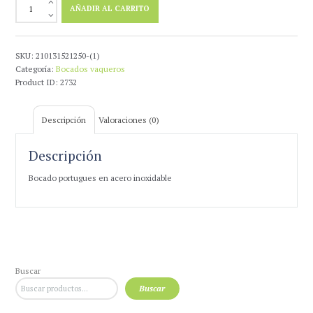
Bocado
AÑADIR AL CARRITO
Portugues
Inox
Rocio
cantidad
SKU:
210131521250-(1)
Categoría:
Bocados vaqueros
Product ID:
2732
Descripción
Valoraciones (0)
Descripción
Bocado portugues en acero inoxidable
Buscar
Buscar