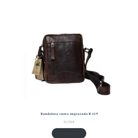
Bandolera cuero engrasado B-119
51,50
€
Añadir al carrito