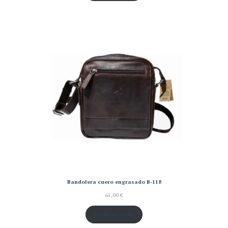
Bandolera cuero engrasado B-118
61,00
€
Añadir al carrito