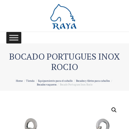
BOCADO PORTUGUES INOX
ROCIO
Home
Tienda
Equipamiento para el caballo
Bocados y filetes para caballos
Bocados vaqueros
Bocado Portugues Inox Rocio