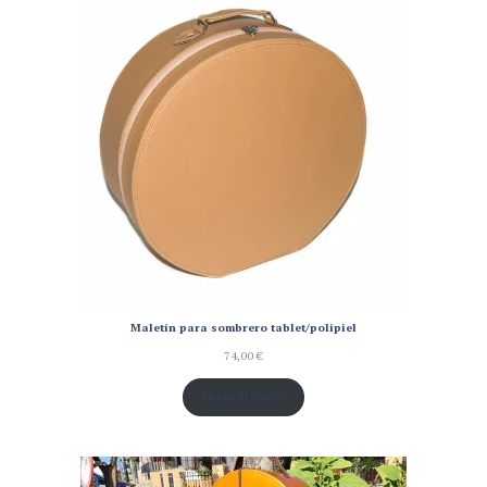
Maletín para sombrero tablet/polipiel
74,00
€
Añadir al carrito