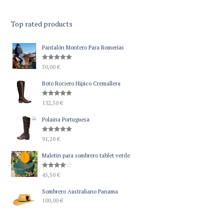
Top rated products
Pantalón Montero Para Romerías
Valorado
50,00
€
con
5.00
de 5
Boto Rociero Hipico Cremallera
Valorado
132,50
€
con
5.00
de 5
Polaina Portuguesa
Valorado
91,20
€
con
5.00
de 5
Maletin para sombrero tablet verde
Valorado
45,50
€
con
4.00
de 5
Sombrero Australiano Panama
100,00
€