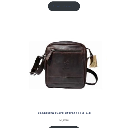
Añadir al carrito
Bandolera cuero engrasado B-118
61,00
€