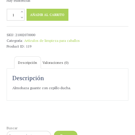
Hay existencias
Almohaza
AÑADIR AL CARRITO
Guante
Con
Cepillo
Ducha
SKU:
21002070000
cantidad
Categoría:
Artículos de limpieza para caballos
Product ID:
119
Descripción
Valoraciones (0)
Descripción
Almohaza guante con cepillo ducha.
Buscar