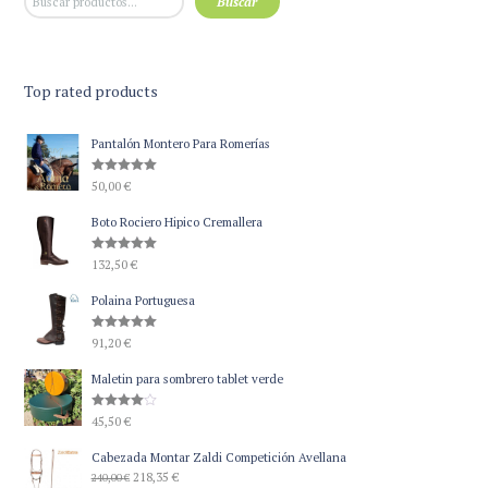
Buscar
Top rated products
Pantalón Montero Para Romerías
Valorado
50,00
€
con
5.00
de 5
Boto Rociero Hipico Cremallera
Valorado
132,50
€
con
5.00
de 5
Polaina Portuguesa
Valorado
91,20
€
con
5.00
de 5
Maletin para sombrero tablet verde
Valorado
45,50
€
con
4.00
de 5
Cabezada Montar Zaldi Competición Avellana
El
El
218,35
€
240,00
€