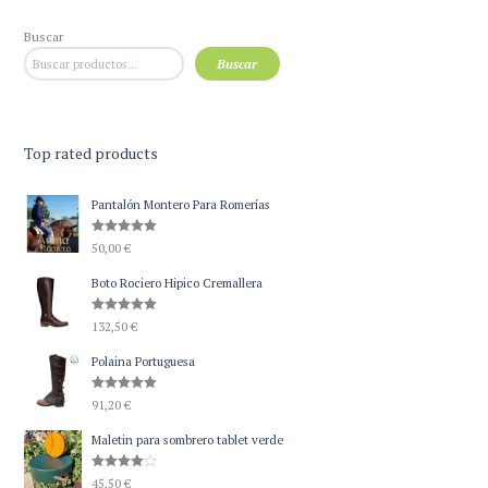
Buscar
Buscar
Top rated products
Pantalón Montero Para Romerías
Valorado
50,00
€
con
5.00
de 5
Boto Rociero Hipico Cremallera
Valorado
132,50
€
con
5.00
de 5
Polaina Portuguesa
Valorado
91,20
€
con
5.00
de 5
Maletin para sombrero tablet verde
Valorado
45,50
€