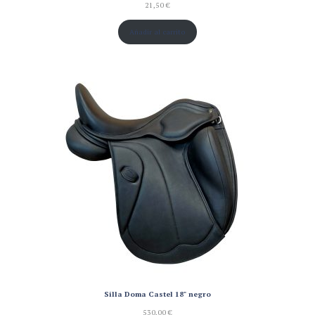
21,50
€
Añadir al carrito
Silla Doma Castel 18" negro
530,00
€