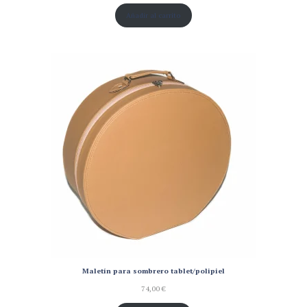
Añadir al carrito
Maletín para sombrero tablet/polipiel
74,00
€