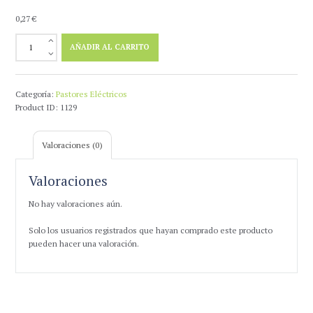
0,27
€
Aislador
AÑADIR AL CARRITO
Varilla
Cordon
cantidad
Categoría:
Pastores Eléctricos
Product ID:
1129
Valoraciones (0)
Valoraciones
No hay valoraciones aún.
Solo los usuarios registrados que hayan comprado este producto
pueden hacer una valoración.