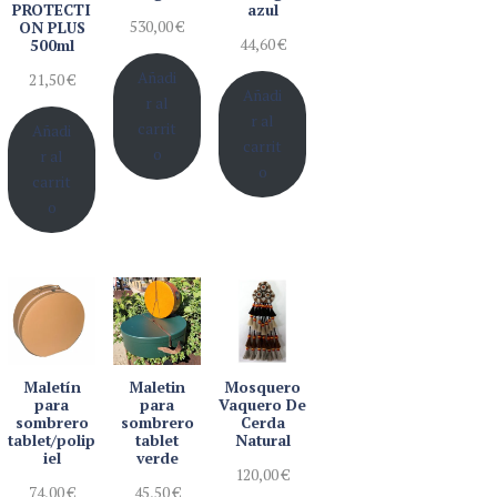
PROTECTI
azul
530,00
€
ON PLUS
44,60
€
500ml
Añadi
21,50
€
Añadi
r al
r al
carrit
Añadi
carrit
o
r al
o
carrit
o
Maletín
Maletin
Mosquero
para
para
Vaquero De
sombrero
sombrero
Cerda
tablet/polip
tablet
Natural
iel
verde
120,00
€
74,00
€
45,50
€