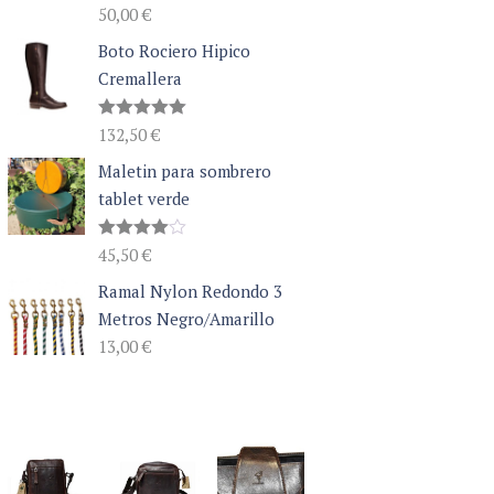
Valorado
50,00
€
con
5.00
de 5
Boto Rociero Hipico
Cremallera
Valorado
132,50
€
con
5.00
de 5
Maletin para sombrero
tablet verde
Valorado
45,50
€
con
4.00
de 5
Ramal Nylon Redondo 3
Metros Negro/Amarillo
13,00
€