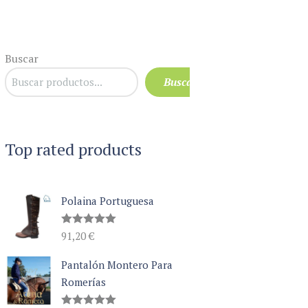
Buscar
Buscar
Top rated products
Polaina Portuguesa
Valorado
91,20
€
con
5.00
de 5
Pantalón Montero Para
Romerías