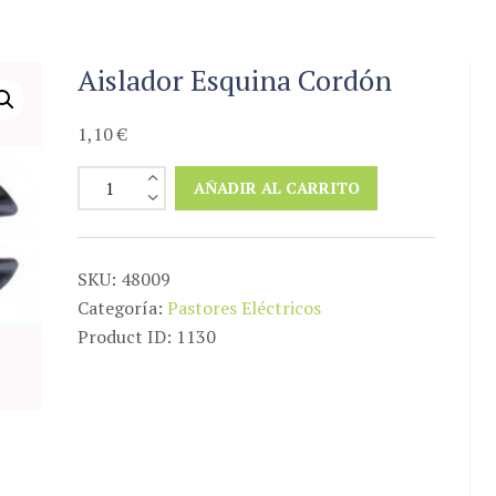
Aislador Esquina Cordón
1,10
€
Aislador
AÑADIR AL CARRITO
Esquina
Cordón
cantidad
SKU:
48009
Categoría:
Pastores Eléctricos
Product ID:
1130